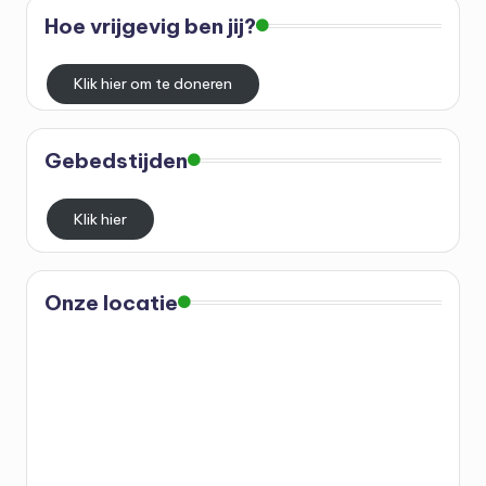
t
Hoe vrijgevig ben jij?
u
Klik hier om te doneren
r
e
Gebedstijden
el
C
Klik hier
e
n
Onze locatie
tr
u
m
M
o