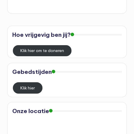
o
r
d
r
Hoe vrijgevig ben jij?
e
c
Klik hier om te doneren
h
t
Gebedstijden
Klik hier
Onze locatie