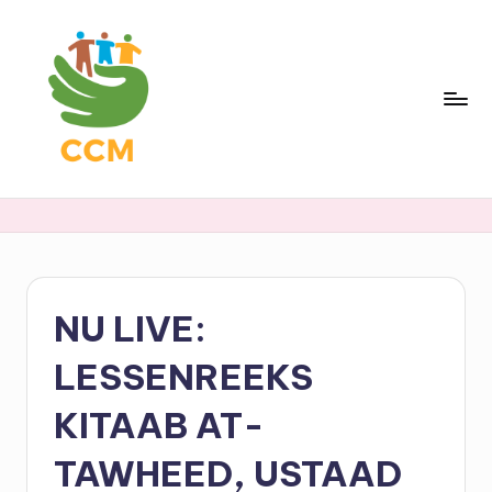
Skip
to
content
S
ti
c
h
NU LIVE:
ti
n
LESSENREEKS
g
KITAAB AT-
C
TAWHEED, USTAAD
ul